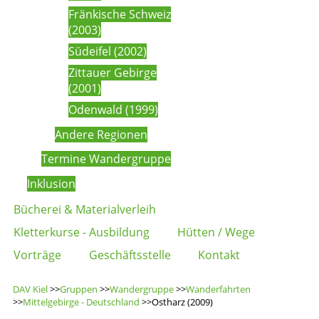
Fränkische Schweiz
(2003)
Südeifel (2002)
Zittauer Gebirge
(2001)
Odenwald (1999)
Andere Regionen
Termine Wandergruppe
Inklusion
Bücherei & Materialverleih
Kletterkurse - Ausbildung
Hütten / Wege
Vorträge
Geschäftsstelle
Kontakt
DAV Kiel
>>
Gruppen
>>
Wandergruppe
>>
Wanderfahrten
>>
Mittelgebirge - Deutschland
>>Ostharz (2009)