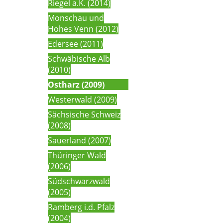
Riegel a.K. (2014)
Monschau und
Hohes Venn (2012)
Edersee (2011)
Schwäbische Alb
(2010)
Ostharz (2009)
Westerwald (2009)
Sächsische Schweiz
(2008)
Sauerland (2007)
Thüringer Wald
(2006)
Südschwarzwald
(2005)
Ramberg i.d. Pfalz
(2004)