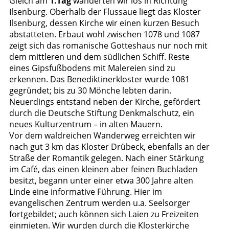
Gleich am
1.Tag
wanderten wir los in Richtung
Ilsenburg. Oberhalb der Flussaue liegt das Kloster
Ilsenburg, dessen Kirche wir einen kurzen Besuch
abstatteten. Erbaut wohl zwischen 1078 und 1087
zeigt sich das romanische Gotteshaus nur noch mit
dem mittleren und dem südlichen Schiff. Reste
eines Gipsfußbodens mit Malereien sind zu
erkennen. Das Benediktinerkloster wurde 1081
gegründet; bis zu 30 Mönche lebten darin.
Neuerdings entstand neben der Kirche, gefördert
durch die Deutsche Stiftung Denkmalschutz, ein
neues Kulturzentrum – in alten Mauern.
Vor dem waldreichen Wanderweg erreichten wir
nach gut 3 km das Kloster Drübeck, ebenfalls an der
Straße der Romantik gelegen. Nach einer Stärkung
im Café, das einen kleinen aber feinen Buchladen
besitzt, begann unter einer etwa 300 Jahre alten
Linde eine informative Führung. Hier im
evangelischen Zentrum werden u.a. Seelsorger
fortgebildet; auch können sich Laien zu Freizeiten
einmieten. Wir wurden durch die Klosterkirche