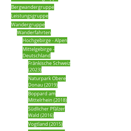
Bergwandergruppe
Leistungsgruppe
Wandergruppe
Wanderfahrten
Hochgebirge - Alpen
Mittelgebirge -
Deutschland
Fränkische Schweiz
(2023)
Naturpark Obere
Donau (2019)
Boppard am
Mittelrhein (2018)
Südlicher Pfälzer
Wald (2016)
Vogtland (2015)