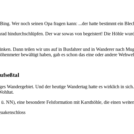
 Bing. Wer noch seinen Opa fragen kann: ...der hatte bestimmt ein Ble
nrad hindurchschlüpfen. Der war sowas von begeistert! Die Höhle wurde 
 trinken. Dann teilen wir uns auf in Busfahrer und in Wanderer nach M
Höhenmeter bewältigt haben, gab es schon das eine oder andere Wehwe
ufseßtal
iges Wandergebiet. Und der heutige Wandertag hatte es wirklich in si
Wohltat.
ü. NN), eine besondere Felsformation mit Karsthöhle, die einen weiten 