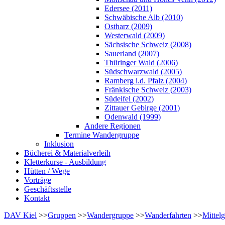
Edersee (2011)
Schwäbische Alb (2010)
Ostharz (2009)
Westerwald (2009)
Sächsische Schweiz (2008)
Sauerland (2007)
Thüringer Wald (2006)
Südschwarzwald (2005)
Ramberg i.d. Pfalz (2004)
Fränkische Schweiz (2003)
Südeifel (2002)
Zittauer Gebirge (2001)
Odenwald (1999)
Andere Regionen
Termine Wandergruppe
Inklusion
Bücherei & Materialverleih
Kletterkurse - Ausbildung
Hütten / Wege
Vorträge
Geschäftsstelle
Kontakt
DAV Kiel
>>
Gruppen
>>
Wandergruppe
>>
Wanderfahrten
>>
Mittel