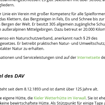
gliedern.
er Linie ein Verein mit großer Kompetenz für alle Spielform
s Klettern, das Bergsteigen in Fels, Eis und Schnee bis z
 Bergen der Welt. Er besitzt 305 allgemein zugängliche Sch
n außeralpinen Mittelgebirgen. Dazu betreut er 20.000 Kilo
benso ein Naturschutzverband, anerkannt nach § 29 des
esetzes. Er betreibt praktischen Natur- und Umweltschutz,
ntakter Natur zu erhalten.
mationen und Serviceleistungen sind auf der
Internetseite
de
el des DAV
steht seit dem 8.12.1893 und ist damit über 125 Jahre alt.
e eigene Hütte, die
Kieler Wetterhütte im Verwall
. Sie ist e
eine bewirtschaftete Hütte. Als Stützpunkt für einige Tage