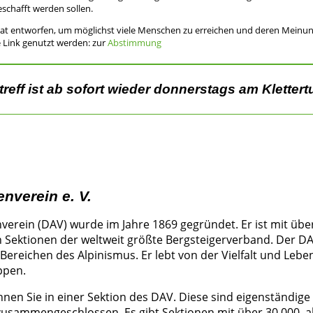
eschafft werden sollen.
at entworfen, um möglichst viele Menschen zu erreichen und deren Meinung
 Link genutzt werden: zur
Abstimmung
reff ist ab sofort wieder donnerstags am Klettert
nverein e. V.
erein (DAV) wurde im Jahre 1869 gegründet. Er ist mit über
n Sektionen der weltweit größte Bergsteigerverband. Der DA
Berei­chen des Alpinismus. Er lebt von der Vielfalt und Lebe
ppen.
nen Sie in einer Sektion des DAV. Diese sind eigenständige
sammengeschlossen. Es gibt Sektionen mit über 30.000, a