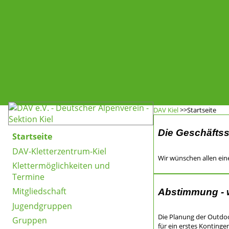
DAV Kiel
>>Startseite
Die Geschäftsst
Startseite
DAV-Kletterzentrum-Kiel
Wir wünschen allen ei
Klettermöglichkeiten und
Termine
Mitgliedschaft
Abstimmung - w
Jugendgruppen
Die Planung der Outdoor
Gruppen
für ein erstes Konting