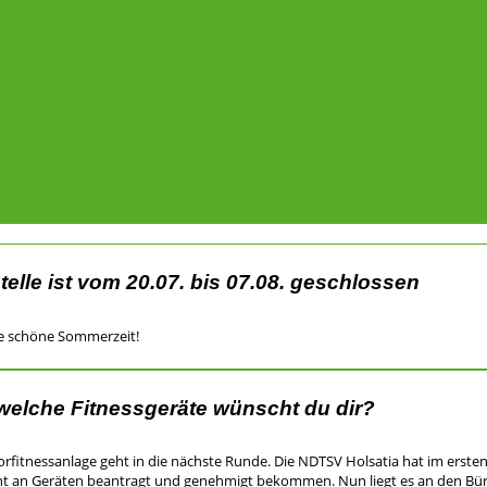
elle ist vom 20.07. bis 07.08. geschlossen
ne schöne Sommerzeit!
elche Fitnessgeräte wünscht du dir?
fitnessanlage geht in die nächste Runde. Die NDTSV Holsatia hat im ersten S
ent an Geräten beantragt und genehmigt bekommen. Nun liegt es an den Bür