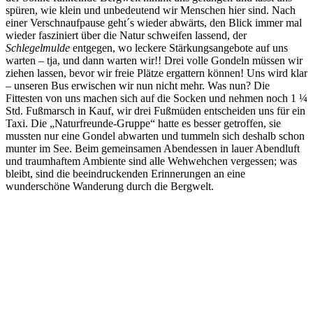
spüren, wie klein und unbedeutend wir Menschen hier sind. Nach
einer Verschnaufpause geht´s wieder abwärts, den Blick immer mal
wieder fasziniert über die Natur schweifen lassend, der
Schlegelmulde
entgegen, wo leckere Stärkungsangebote auf uns
warten – tja, und dann warten wir!! Drei volle Gondeln müssen wir
ziehen lassen, bevor wir freie Plätze ergattern können! Uns wird klar
– unseren Bus erwischen wir nun nicht mehr. Was nun? Die
Fittesten von uns machen sich auf die Socken und nehmen noch 1 ¼
Std. Fußmarsch in Kauf, wir drei Fußmüden entscheiden uns für ein
Taxi. Die „Naturfreunde-Gruppe“ hatte es besser getroffen, sie
mussten nur eine Gondel abwarten und tummeln sich deshalb schon
munter im See. Beim gemeinsamen Abendessen in lauer Abendluft
und traumhaftem Ambiente sind alle Wehwehchen vergessen; was
bleibt, sind die beeindruckenden Erinnerungen an eine
wunderschöne Wanderung durch die Bergwelt.