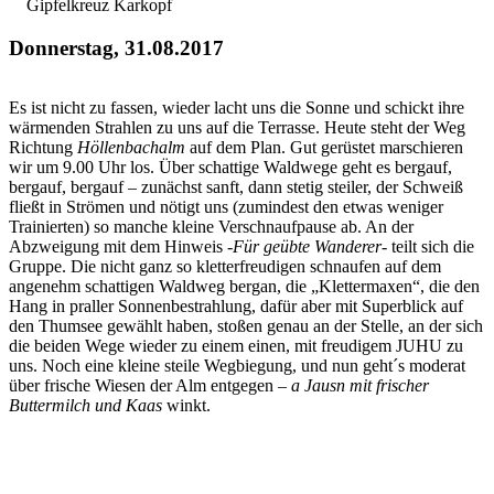
Gipfelkreuz Karkopf
Donnerstag, 31.08.2017
Es ist nicht zu fassen, wieder lacht uns die Sonne und schickt ihre
wärmenden Strahlen zu uns auf die Terrasse. Heute steht der Weg
Richtung
Höllenbachalm
auf dem Plan. Gut gerüstet marschieren
wir um 9.00 Uhr los. Über schattige Waldwege geht es bergauf,
bergauf, bergauf – zunächst sanft, dann stetig steiler, der Schweiß
fließt in Strömen und nötigt uns (zumindest den etwas weniger
Trainierten) so manche kleine Verschnaufpause ab. An der
Abzweigung mit dem Hinweis -
Für geübte Wanderer-
teilt sich die
Gruppe. Die nicht ganz so kletterfreudigen schnaufen auf dem
angenehm schattigen Waldweg bergan, die „Klettermaxen“, die den
Hang in praller Sonnenbestrahlung, dafür aber mit Superblick auf
den Thumsee gewählt haben, stoßen genau an der Stelle, an der sich
die beiden Wege wieder zu einem einen, mit freudigem JUHU zu
uns. Noch eine kleine steile Wegbiegung, und nun geht´s moderat
über frische Wiesen der Alm entgegen –
a Jausn mit frischer
Buttermilch und Kaas
winkt.