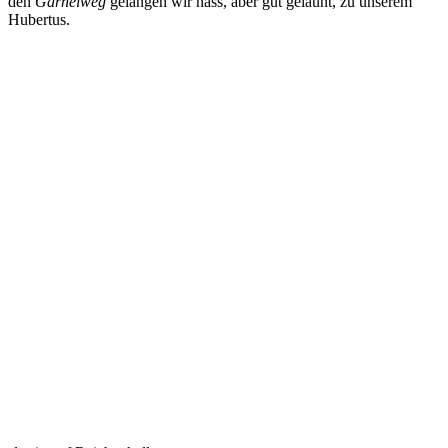
den
Garneiweg
gelangen wir nass, aber gut gelaunt, zu unserem
Hubertus.