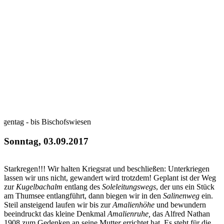
egentag - bis Bischofswiesen
Sonntag, 03.09.2017
Starkregen!!! Wir halten Kriegsrat und beschließen: Unterkriegen
lassen wir uns nicht, gewandert wird trotzdem! Geplant ist der Weg
zur
Kugelbachalm
entlang des
Soleleitungswegs
, der uns ein Stück
am Thumsee entlangführt, dann biegen wir in den
Salinenweg
ein.
Steil ansteigend laufen wir bis zur
Amalienhöhe
und bewundern
beeindruckt das kleine Denkmal
Amalienruhe,
das Alfred Nathan
1908 zum Gedenken an seine Mutte
r
errichtet hat. Es steht für die