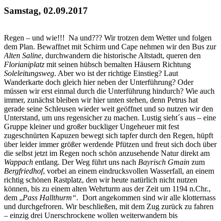
Samstag, 02.09.2017
Regen – und wie!!! Na und??? Wir trotzen dem Wetter und folgen
dem Plan. Bewaffnet mit Schirm und Cape nehmen wir den Bus zur
Alten Saline
, durchwandern die historische Altstadt, queren den
Florianiplatz
mit seinen hübsch bemalten Häusern Richtung
Soleleitungsweg
. Aber wo ist der richtige Einstieg? Laut
Wanderkarte doch gleich hier neben der Unterführung? Oder
müssen wir erst einmal durch die Unterführung hindurch? Wie auch
immer, zunächst bleiben wir hier unten stehen, denn Petrus hat
gerade seine Schleusen wieder weit geöffnet und so nutzen wir den
Unterstand, um uns regensicher zu machen. Lustig sieht´s aus – eine
Gruppe kleiner und großer buckliger Ungeheuer mit fest
zugeschnürten Kapuzen bewegt sich tapfer durch den Regen, hüpft
über leider immer größer werdende Pfützen und freut sich doch über
die selbst jetzt im Regen noch schön anzusehende Natur direkt am
Wappach
entlang. Der Weg führt uns nach
Bayrisch Gmain
zum
Bergfriedhof
, vorbei an einem eindrucksvollen Wasserfall, an einem
richtig schönen Rastplatz, den wir heute natürlich nicht nutzen
können, bis zu einem alten Wehrturm aus der Zeit um 1194 n.Chr.,
dem „
Pass Hallthurm“.
Dort angekommen sind wir alle klotternass
und durchgefroren. Wir beschließen, mit dem Zug zurück zu fahren
– einzig drei Unerschrockene wollen weiterwandern bis