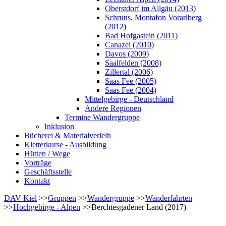
Oberstdorf im Allgäu (2013)
Schruns, Montafon Vorarlberg
(2012)
Bad Hofgastein (2011)
Canazei (2010)
Davos (2009)
Saalfelden (2008)
Zillertal (2006)
Saas Fee (2005)
Saas Fee (2004)
Mittelgebirge - Deutschland
Andere Regionen
Termine Wandergruppe
Inklusion
Bücherei & Materialverleih
Kletterkurse - Ausbildung
Hütten / Wege
Vorträge
Geschäftsstelle
Kontakt
DAV Kiel
>>
Gruppen
>>
Wandergruppe
>>
Wanderfahrten
>>
Hochgebirge - Alpen
>>Berchtesgadener Land (2017)