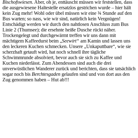
Bischofswiesen
. Aber, oh je, enttäuscht müssen wir feststellen, dass
die ausgewiesene Haltestelle ersatzlos gestrichen wurde – hier hält
kein Zug mehr! Wohl oder übel müssen wir eine ¾ Stunde auf den
Bus warten; so nass, wie wir sind, natürlich kein Vergnügen!
Entschädigt werden wir durch den nahtlosen Anschluss zum Bus
Linie 2 (Thumsee); die ersehnte heiße Dusche rückt näher.
Trockengelegt und durchgewärmt treffen wir uns dann mit
mächtigem Kaffeedurst beim „
Seewirt“
am Kamin und lassen uns
den leckeren Kuchen schmecken. Unsere „Unkaputtbare“, wie sie
scherzhaft getauft wird, hat noch schnell ihre tägliche
Schwimmrunde absolviert, bevor auch sie sich zu Kaffee und
Kuchen niederlässt. Zum Abendessen sind auch die drei
unverwüstlichen Wanderer zurück und berichten, dass sie tatsächlich
sogar noch bis
Berchtesgaden
gelaufen sind und von dort aus den
Zug genommen haben – Hut ab!!!