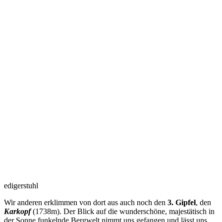
redigerstuhl
Wir anderen erklimmen von dort aus auch noch den
3. Gipfel
, den
Karkopf
(1738m). Der Blick auf die wunderschöne, majestätisch in
der Sonne funkelnde Bergwelt nimmt uns gefangen und lässt uns