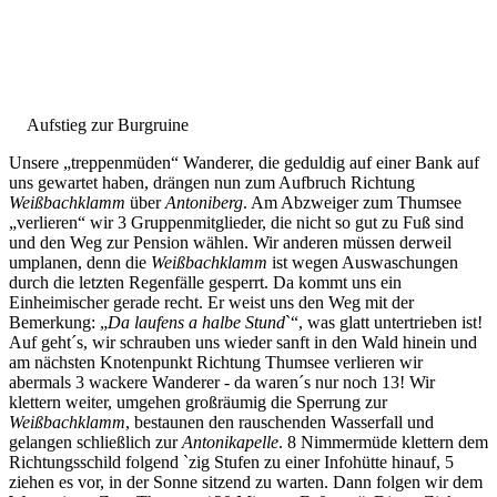
Aufstieg zur Burgruine
Unsere „treppenmüden“ Wanderer, die geduldig auf einer Bank auf
uns gewartet haben, drängen nun zum Aufbruch Richtung
Weißbachklamm
über
Antoniberg
. Am Abzweiger zum Thumsee
„verlieren“ wir 3 Gruppenmitglieder, die nicht so gut zu Fuß sind
und den Weg zur Pension wählen. Wir anderen müssen derweil
umplanen, denn die
Weißbachklamm
ist wegen Auswaschungen
durch die letzten Regenfälle gesperrt. Da kommt uns ein
Einheimischer gerade recht. Er weist uns den Weg mit der
Bemerkung: „
Da laufens a halbe
Stund
`“, was glatt untertrieben ist!
Auf geht´s, wir schrauben uns wieder sanft in den Wald hinein und
am nächsten Knotenpunkt Richtung Thumsee verlieren wir
abermals 3 wackere Wanderer - da waren´s nur noch 13! Wir
klettern weiter, umgehen großräumig die Sperrung zur
Weißbachklamm
, bestaunen den rauschenden Wasserfall und
gelangen schließlich zur
Antonikapelle
. 8 Nimmermüde klettern dem
Richtungsschild folgend `zig Stufen zu einer Infohütte hinauf, 5
ziehen es vor, in der Sonne sitzend zu warten. Dann folgen wir dem