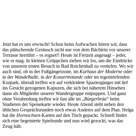
Jetzt hat es uns erwischt! Schon beim Aufwachen hören wir, dass
das plätschernde Geräusch nicht nur von dem Bächlein vor unserer
Terrasse herrührt – es regnet!! Heute ist Freizeit angesagt – jeder,
wie er mag. In kleinen Grüppchen ziehen wir los, um die Eindrücke
von unserem ersten Besuch in Bad Reichenhall zu vertiefen. Wo wir
auch sind, ob in der Fußgängerzone, im
Kurhaus der Moderne
oder
in der
Wandelhalle
, in
der Konzertrotunde
oder im regentriefenden
Kurpark, überall treffen wir auf verkleidete Spaziergänger mit tief
ins Gesicht gezogenen Kapuzen, die sich bei näherem Hinsehen
dann als Mitglieder unserer Wandergruppe entpuppen. Und ganz
ohne Verabredung treffen wir fast alle im „
Bürgerbräu
“ beim
Studieren der Speisekarte wieder. Heute Abend steht neben den
üblichen Gesprächsrunden noch etwas Anderes auf dem Plan. Helga
hat die
Hornochsen
-Karten auf den Tisch gepackt. Schnell findet
sich eine begeisterte Spielrunde und nun wird gezockt, was das
Zeug hält.