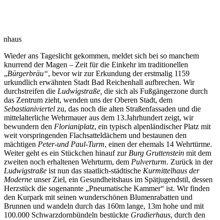
enhaus
Wieder ans Tageslicht gekommen, meldet sich bei so manchem
knurrend der Magen – Zeit für die Einkehr im traditionellen
„
Bürgerbräu“
, bevor wir zur Erkundung der erstmalig 1159
urkundlich erwähnten Stadt Bad Reichenhall aufbrechen. Wir
durchstreifen die
Ludwigstraße,
die sich als Fußgängerzone durch
das Zentrum zieht, wenden uns der Oberen Stadt, dem
Sebastianiviertel
zu, das noch die alten Straßenfassaden und die
mittelalterliche Wehrmauer aus dem 13.Jahrhundert zeigt, wir
bewundern den
Florianiplatz
, ein typisch alpenländischer Platz mit
weit vorspringenden Flachsatteldächern und bestaunen den
mächtigen
Peter-und Paul-Turm
, einen der ehemals 14 Wehrtürme.
Weiter geht es ein Stückchen hinauf zur
Burg
Gruttenstein
mit dem
zweiten noch erhaltenen Wehrturm, dem
Pulverturm
. Zurück in der
Ludwigstraße
ist nun das staatlich-städtische
Kurmittelhaus der
Moderne
unser Ziel, ein Gesundheitshaus im Spätjugendstil, dessen
Herzstück die sogenannte „Pneumatische Kammer“ ist. Wir finden
den Kurpark mit seinen wunderschönen Blumenrabatten und
Brunnen und wandeln durch das 160m lange, 13m hohe und mit
100.000 Schwarzdornbündeln bestückte
Gradierhaus
, durch den