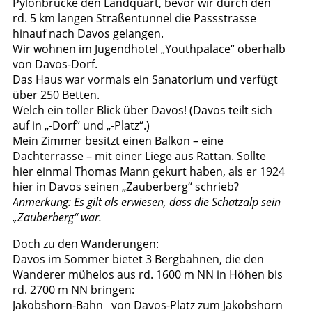
Pylonbrücke den Landquart, bevor wir durch den
rd. 5 km langen Straßentunnel die Passstrasse
hinauf nach Davos gelangen.
Wir wohnen im Jugendhotel „Youthpalace“ oberhalb
von Davos-Dorf.
Das Haus war vormals ein Sanatorium und verfügt
über 250 Betten.
Welch ein toller Blick über Davos! (Davos teilt sich
auf in „-Dorf“ und „-Platz“.)
Mein Zimmer besitzt einen Balkon – eine
Dachterrasse – mit einer Liege aus Rattan. Sollte
hier einmal Thomas Mann gekurt haben, als er 1924
hier in Davos seinen „Zauberberg“ schrieb?
Anmerkung: Es gilt als erwiesen, dass die Schatzalp sein
„Zauberberg“ war.
Doch zu den Wanderungen:
Davos im Sommer bietet 3 Bergbahnen, die den
Wanderer mühelos aus rd. 1600 m NN in Höhen bis
rd. 2700 m NN bringen:
Jakobshorn-Bahn von Davos-Platz zum Jakobshorn