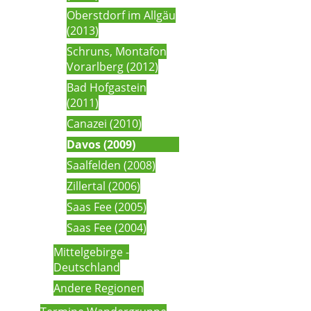
Oberstdorf im Allgäu
(2013)
Schruns, Montafon
Vorarlberg (2012)
Bad Hofgastein
(2011)
Canazei (2010)
Davos (2009)
Saalfelden (2008)
Zillertal (2006)
Saas Fee (2005)
Saas Fee (2004)
Mittelgebirge -
Deutschland
Andere Regionen