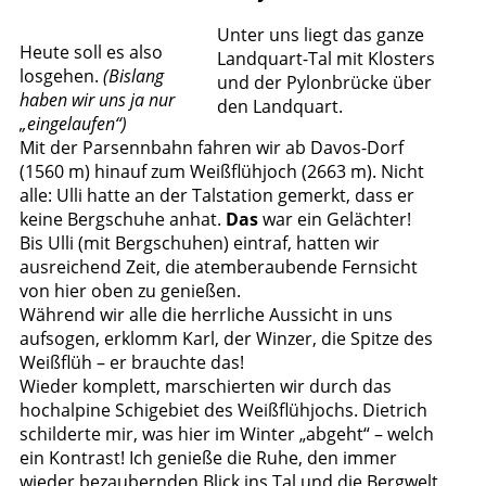
Unter uns liegt das ganze
Heute soll es also
Landquart-Tal mit Klosters
losgehen.
(Bislang
und der Pylonbrücke über
haben wir uns ja nur
den Landquart.
„eingelaufen“)
Mit der Parsennbahn fahren wir ab Davos-Dorf
(1560 m) hinauf zum Weißflühjoch (2663 m). Nicht
alle: Ulli hatte an der Talstation gemerkt, dass er
keine Bergschuhe anhat.
Das
war ein Gelächter!
Bis Ulli (mit Bergschuhen) eintraf, hatten wir
ausreichend Zeit, die atemberaubende Fernsicht
von hier oben zu genießen.
Während wir alle die herrliche Aussicht in uns
aufsogen, erklomm Karl, der Winzer, die Spitze des
Weißflüh – er brauchte das!
Wieder komplett, marschierten wir durch das
hochalpine Schigebiet des Weißflühjochs. Dietrich
schilderte mir, was hier im Winter „abgeht“ – welch
ein Kontrast! Ich genieße die Ruhe, den immer
wieder bezaubernden Blick ins Tal und die Bergwelt.