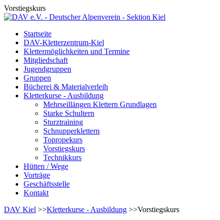
Vorstiegskurs
Startseite
DAV-Kletterzentrum-Kiel
Klettermöglichkeiten und Termine
Mitgliedschaft
Jugendgruppen
Gruppen
Bücherei & Materialverleih
Kletterkurse - Ausbildung
Mehrseillängen Klettern Grundlagen
Starke Schultern
Sturztraining
Schnupperklettern
Topropekurs
Vorstiegskurs
Technikkurs
Hütten / Wege
Vorträge
Geschäftsstelle
Kontakt
DAV Kiel
>>
Kletterkurse - Ausbildung
>>Vorstiegskurs