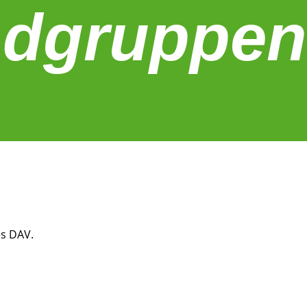
ndgruppen
es DAV.