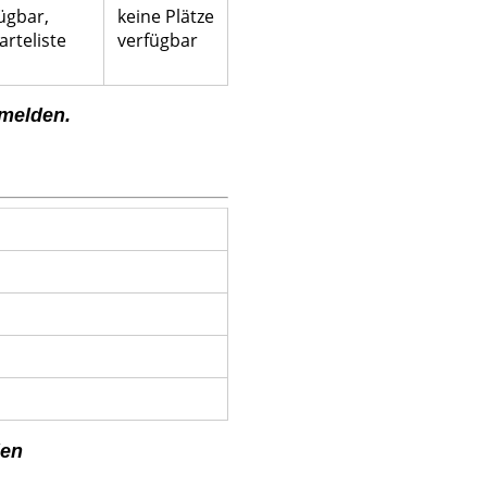
fügbar,
keine Plätze
rteliste
verfügbar
 melden.
den