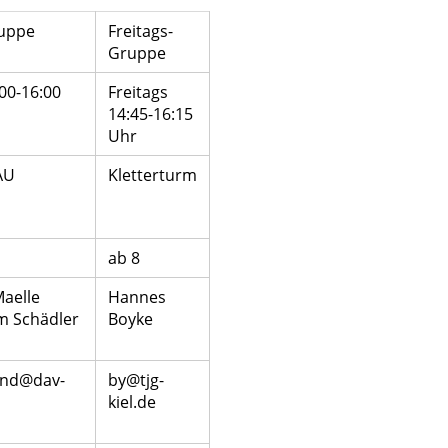
uppe
Freitags-
Gruppe
00-16:00
Freitags
14:45-16:15
Uhr
AU
Kletterturm
ab 8
Maelle
Hannes
m Schädler
Boyke
end@dav-
by@tjg-
kiel.de